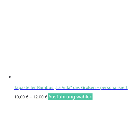
Tapasteller Bambus „La Vida“ div. Größen – personalisiert
Preisspanne:
Dieses
–
Ausführung wählen
10,00
€
12,00
€
10,00 €
Produkt
bis
weist
12,00 €
mehrere
Varianten
auf.