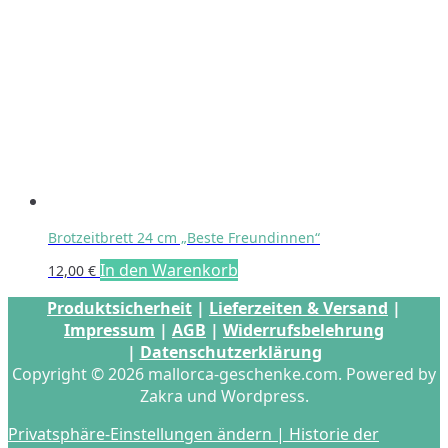
Die
Optionen
können
auf
der
Produktseite
gewählt
werden
Brotzeitbrett 24 cm „Beste Freundinnen“
In den Warenkorb
12,00
€
Produktsicherheit
|
Lieferzeiten & Versand
|
Impressum
|
AGB
|
Widerrufsbelehrung
|
Datenschutzerklärung
Copyright © 2026 mallorca-geschenke.com. Powered by
Zakra und Wordpress.
Privatsphäre-Einstellungen ändern |
Historie der