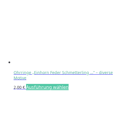
Ohrringe „Einhorn Feder Schmetterling …“ – diverse
Motive
Dieses
Ausführung wählen
2,00
€
Produkt
weist
mehrere
Varianten
auf.
Die