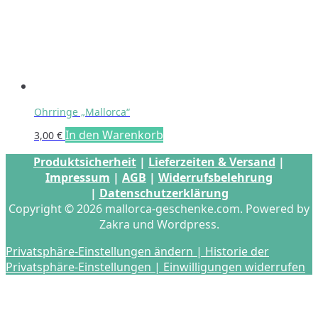
der
Produktseite
gewählt
werden
Ohrringe „Mallorca“
In den Warenkorb
3,00
€
Produktsicherheit
|
Lieferzeiten & Versand
|
Impressum
|
AGB
|
Widerrufsbelehrung
|
Datenschutzerklärung
Copyright © 2026 mallorca-geschenke.com. Powered by
Zakra und Wordpress.
Privatsphäre-Einstellungen ändern |
Historie der
Privatsphäre-Einstellungen |
Einwilligungen widerrufen