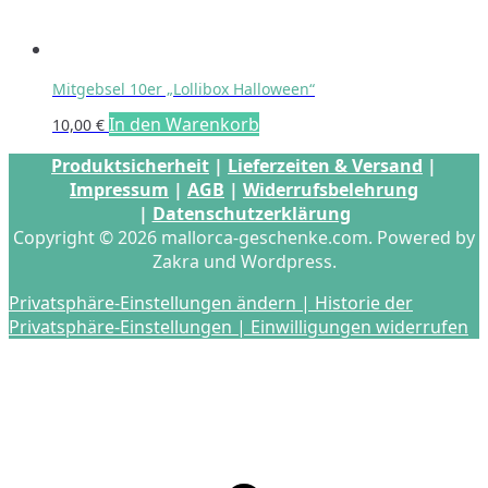
Mitgebsel 10er „Lollibox Halloween“
In den Warenkorb
10,00
€
Produktsicherheit
|
Lieferzeiten & Versand
|
Impressum
|
AGB
|
Widerrufsbelehrung
|
Datenschutzerklärung
Copyright © 2026 mallorca-geschenke.com. Powered by
Zakra und Wordpress.
Privatsphäre-Einstellungen ändern |
Historie der
Privatsphäre-Einstellungen |
Einwilligungen widerrufen
s