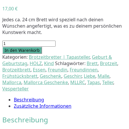
17,00
€
Jedes ca. 24 cm Brett wird speziell nach deinen
Wünschen angefertigt, was es zu deinem persönlichen
Kunstwerk macht.
Brotzeitteller
24
In den Warenkorb
cm
Kategorien:
Brotzeitbretter | Tapasteller
,
Geburt &
"Wunschtext
Geburtstag
,
HOLZ
,
Kind
Schlagwörter:
Brett
,
Brotzeit
,
&
Brotzeitbrett
,
Essen
,
Freundin
,
Freundinnen
,
Figur"
Frühstücksbrett
,
Geschenk
,
Geschirr
,
Liebe
,
Malle
,
-
Mallorca
,
Mallorca Geschenke
,
MLLRC
,
Tapas
,
Teller
,
individuell
Vesperteller
Menge
Beschreibung
Zusätzliche Informationen
Beschreibung