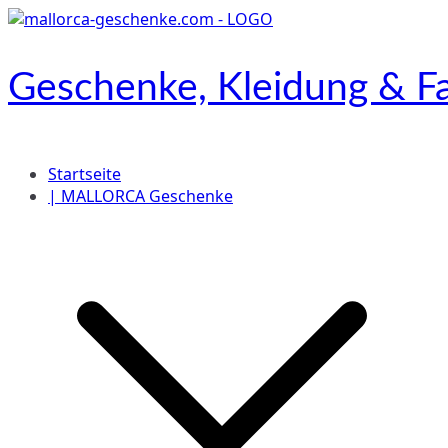
Zum
Inhalt
springen
Geschenke, Kleidung & Fa
Onlineshop
Startseite
| MALLORCA Geschenke