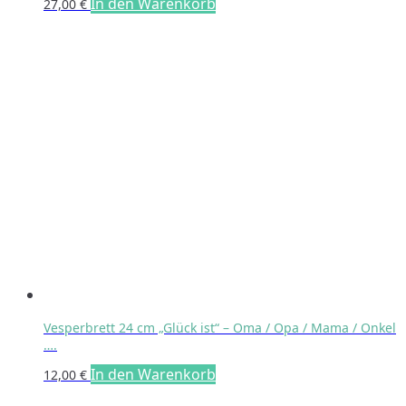
In den Warenkorb
27,00
€
Vesperbrett 24 cm „Glück ist“ – Oma / Opa / Mama / Onkel
….
In den Warenkorb
12,00
€