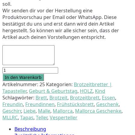
soll.
Wir senden dir vor der Herstellung eine
Produktvorschau per Email oder WhatsApp. Diese
bestätigst du uns und erst dann wird dein Artikel
hergestellt. So können wir alle sicher sein, dass der
Artikel auch deinen Vorstellungen entspricht.
Brotzeitteller
24
In den Warenkorb
cm
Artikelnummer:
25
Kategorien:
Brotzeitbretter |
"Spruch"-
Tapasteller
,
Geburt & Geburtstag
,
HOLZ
,
Kind
individuell
Schlagwörter:
Brett
,
Brotzeit
,
Brotzeitbrett
,
Essen
,
Menge
Freundin
,
Freundinnen
,
Frühstücksbrett
,
Geschenk
,
Geschirr
,
Liebe
,
Malle
,
Mallorca
,
Mallorca Geschenke
,
MLLRC
,
Tapas
,
Teller
,
Vesperteller
Beschreibung