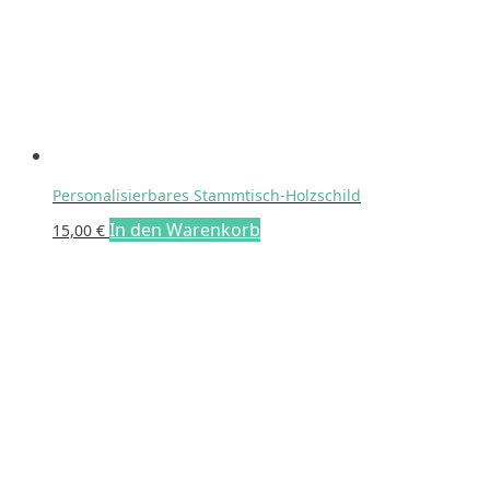
auf
der
Produktseite
gewählt
werden
Personalisierbares Stammtisch-Holzschild
In den Warenkorb
15,00
€