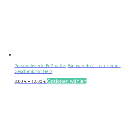
Personalisierte Fußmatte „Bienvenidos“ – ein kleines
Geschenk mit Herz
Preisspanne:
Dieses
–
Optionen wählen
8,00
€
12,00
€
8,00 €
Produkt
bis
weist
12,00 €
mehrere
Varianten
auf.
Die
Optionen
können