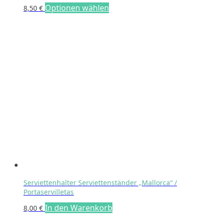
Optionen wählen
8,50
€
Serviettenhalter Serviettenständer „Mallorca“ /
Portaservilletas
In den Warenkorb
8,00
€