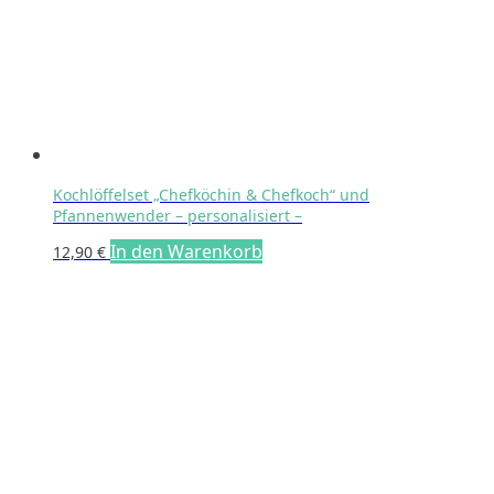
auf
der
Produktseite
gewählt
werden
Kochlöffelset „Chefköchin & Chefkoch“ und
Pfannenwender – personalisiert –
In den Warenkorb
12,90
€