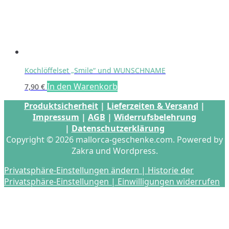
Kochlöffelset „Smile“ und WUNSCHNAME
In den Warenkorb
7,90
€
Produktsicherheit
|
Lieferzeiten & Versand
|
Impressum
|
AGB
|
Widerrufsbelehrung
|
Datenschutzerklärung
Copyright © 2026 mallorca-geschenke.com. Powered by
Zakra und Wordpress.
Privatsphäre-Einstellungen ändern |
Historie der
Privatsphäre-Einstellungen |
Einwilligungen widerrufen
s