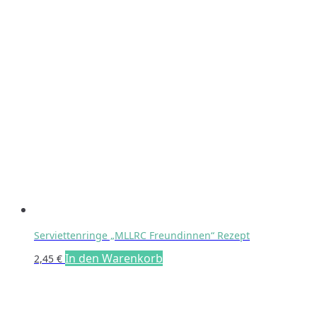
Serviettenringe „MLLRC Freundinnen“ Rezept
In den Warenkorb
2,45
€