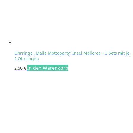
Ohrringe „Malle Mottoparty“ Insel Mallorca – 3 Sets mit je
2 Ohrringen
In den Warenkorb
2,50
€