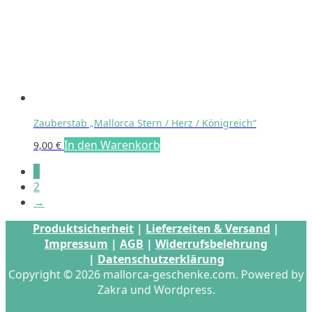
auf
der
Produktseite
gewählt
werden
Zauberstab „Mallorca Stern / Herz / Königreich“
In den Warenkorb
9,00
€
1
2
→
Produktsicherheit
|
Lieferzeiten & Versand
|
Impressum
|
AGB
|
Widerrufsbelehrung
|
Datenschutzerklärung
Copyright © 2026 mallorca-geschenke.com. Powered by
Zakra und Wordpress.