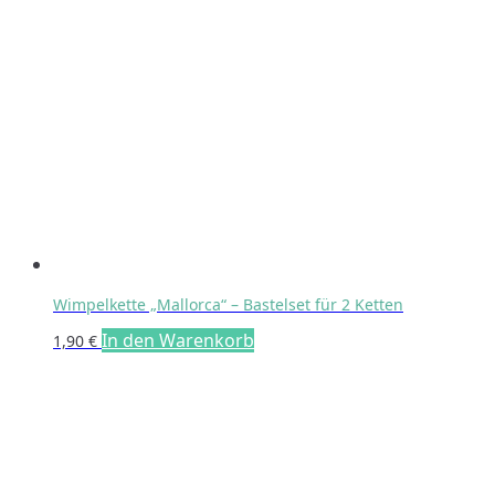
Varianten
auf.
Die
Optionen
können
auf
der
Produktseite
gewählt
werden
Wimpelkette „Mallorca“ – Bastelset für 2 Ketten
In den Warenkorb
1,90
€