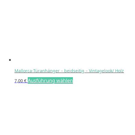
Mallorca-Türanhänger – beidseitig – Vintagelook/ Holz
Dieses
Ausführung wählen
7,00
€
Produkt
weist
mehrere
Varianten
auf.
Die
Optionen
können