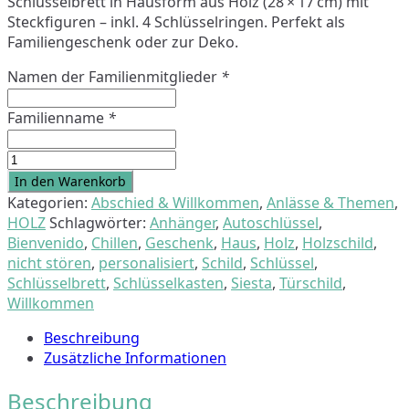
Schlüsselbrett in Hausform aus Holz (28 × 17 cm) mit
Steckfiguren – inkl. 4 Schlüsselringen. Perfekt als
Familiengeschenk oder zur Deko.
Namen der Familienmitglieder
*
Familienname
*
Schlüsselkasten
&
In den Warenkorb
Schlüsselbrett
Kategorien:
Abschied & Willkommen
,
Anlässe & Themen
,
"Puzzle"
HOLZ
Schlagwörter:
Anhänger
,
Autoschlüssel
,
-
Bienvenido
,
Chillen
,
Geschenk
,
Haus
,
Holz
,
Holzschild
,
personalisiert
nicht stören
,
personalisiert
,
Schild
,
Schlüssel
,
Menge
Schlüsselbrett
,
Schlüsselkasten
,
Siesta
,
Türschild
,
Willkommen
Beschreibung
Zusätzliche Informationen
Beschreibung