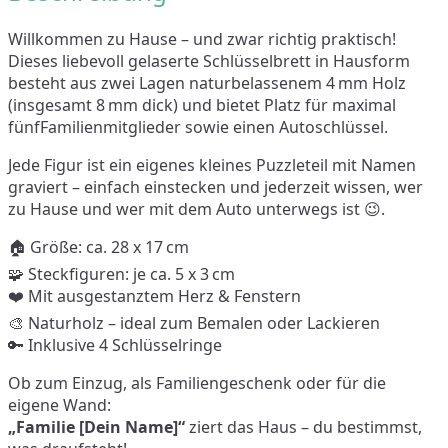
Willkommen zu Hause – und zwar richtig praktisch!
Dieses liebevoll gelaserte Schlüsselbrett in Hausform
besteht aus zwei Lagen naturbelassenem 4 mm Holz
(insgesamt 8 mm dick) und bietet Platz für maximal
fünfFamilienmitglieder sowie einen Autoschlüssel.
Jede Figur ist ein eigenes kleines Puzzleteil mit Namen
graviert – einfach einstecken und jederzeit wissen, wer
zu Hause und wer mit dem Auto unterwegs ist 😉.
🏠 Größe: ca. 28 x 17 cm
🧩 Steckfiguren: je ca. 5 x 3 cm
❤️ Mit ausgestanztem Herz & Fenstern
🎨 Naturholz – ideal zum Bemalen oder Lackieren
🔑 Inklusive 4 Schlüsselringe
Ob zum Einzug, als Familiengeschenk oder für die
eigene Wand:
„Familie [Dein Name]“
ziert das Haus – du bestimmst,