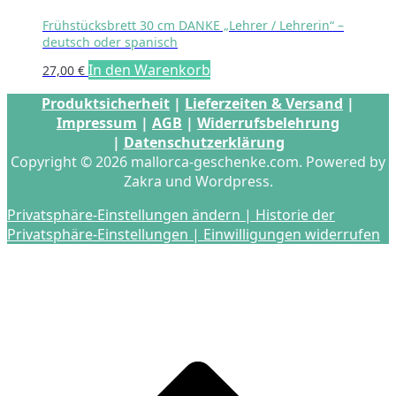
Frühstücksbrett 30 cm DANKE „Lehrer / Lehrerin“ –
deutsch oder spanisch
In den Warenkorb
27,00
€
Produktsicherheit
|
Lieferzeiten & Versand
|
Impressum
|
AGB
|
Widerrufsbelehrung
|
Datenschutzerklärung
Copyright © 2026 mallorca-geschenke.com. Powered by
Zakra und Wordpress.
Privatsphäre-Einstellungen ändern |
Historie der
Privatsphäre-Einstellungen |
Einwilligungen widerrufen
s