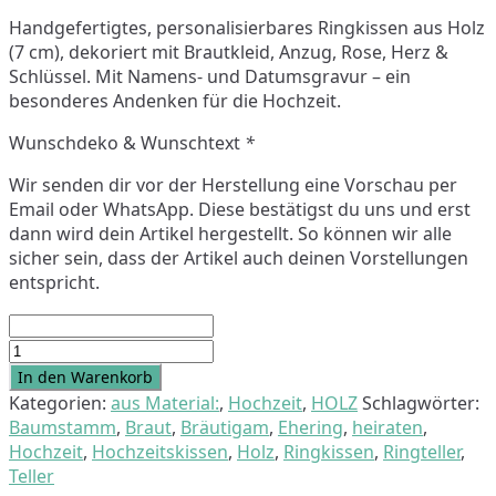
Handgefertigtes, personalisierbares Ringkissen aus Holz
(7 cm), dekoriert mit Brautkleid, Anzug, Rose, Herz &
Schlüssel. Mit Namens- und Datumsgravur – ein
besonderes Andenken für die Hochzeit.
Wunschdeko & Wunschtext
*
Wir senden dir vor der Herstellung eine Vorschau per
Email oder WhatsApp. Diese bestätigst du uns und erst
dann wird dein Artikel hergestellt. So können wir alle
sicher sein, dass der Artikel auch deinen Vorstellungen
entspricht.
Ringkissen
"Hochzeit"
In den Warenkorb
Baumstamm
Kategorien:
aus Material:
,
Hochzeit
,
HOLZ
Schlagwörter:
Menge
Baumstamm
,
Braut
,
Bräutigam
,
Ehering
,
heiraten
,
Hochzeit
,
Hochzeitskissen
,
Holz
,
Ringkissen
,
Ringteller
,
Teller