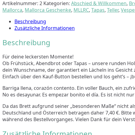
cm
Artikelnummer:
2
Kategorien:
Abschied & Willkommen
,
Br
"Spanisch"
Mallorca
,
Mallorca Geschenke
,
MLLRC
,
Tapas
,
Teller
,
Vesper
-
Beschreibung
verschiedene
Zusätzliche Informationen
Sprüche
Menge
Beschreibung
Für deine leckersten Momente!
Ob Frühstück, Abendbrot oder Tapas – unsere runden Holz
dein Wunschname, der garantiert ein Lächeln ins Gesicht 
Einfach über den Kauf-Button bestellen und los geht’s – ¡
Barriga llena, corazón contento. Ein voller Bauch, ein zuf
No es desayunar. Es empezar bonito el día. Es ist nicht nur
Da das Brett aufgrund seiner „besonderen Maße“ nicht al
Deutschland und Österreich betragen daher 7,40 €. Bi
während des Bestellvorganges. Vielen Dank für dein Vers
Zusätzliche Informationen