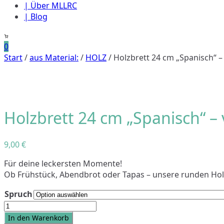
| Über MLLRC
| Blog
0
Start
/
aus Material:
/
HOLZ
/ Holzbrett 24 cm „Spanisch“ 
Holzbrett 24 cm „Spanisch“ –
9,00
€
Für deine leckersten Momente!
Ob Frühstück, Abendbrot oder Tapas – unsere runden Holz
Spruch
Holzbrett
24
In den Warenkorb