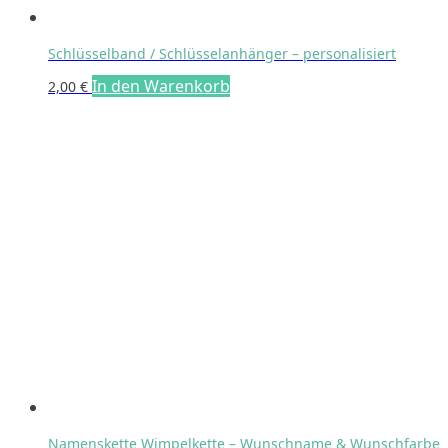
Schlüsselband / Schlüsselanhänger – personalisiert
In den Warenkorb
2,00
€
Namenskette Wimpelkette – Wunschname & Wunschfarbe