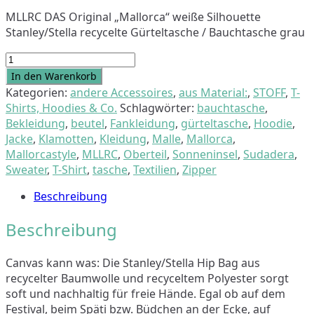
MLLRC DAS Original „Mallorca“ weiße Silhouette
Stanley/Stella recycelte Gürteltasche / Bauchtasche grau
"MLLRC"
DAS
In den Warenkorb
Original
Kategorien:
andere Accessoires
,
aus Material:
,
STOFF
,
T-
weiße
Shirts, Hoodies & Co.
Schlagwörter:
bauchtasche
,
Silhouette
Bekleidung
,
beutel
,
Fankleidung
,
gürteltasche
,
Hoodie
,
Stanley/Stella
Jacke
,
Klamotten
,
Kleidung
,
Malle
,
Mallorca
,
recycelte
Mallorcastyle
,
MLLRC
,
Oberteil
,
Sonneninsel
,
Sudadera
,
Gürteltasche
Sweater
,
T-Shirt
,
tasche
,
Textilien
,
Zipper
grau
Beschreibung
Menge
Beschreibung
Canvas kann was: Die Stanley/Stella Hip Bag aus
recycelter Baumwolle und recyceltem Polyester sorgt
soft und nachhaltig für freie Hände. Egal ob auf dem
Festival, beim Späti bzw. Büdchen an der Ecke, auf