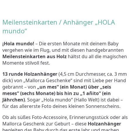
Meilensteinkarten / Anhänger „HOLA
mundo“
¡Hola mundo!
– Die ersten Monate mit deinem Baby
vergehen wie im Flug, und mit diesen handgebrannten
Meilensteinkarten aus Holz
hältst du all die magischen
Momente stilvoll fest.
13 runde Holzanhänger
(4,5 cm Durchmesser, ca. 3 mm
dick) von „Mallorca Geschenke“ sind mit Liebe per Hand
gebrannt – von
„un mes“ (ein Monat) über „seis
meses“ (sechs Monate) bis hin zu „1 añito“ (ein
Jährchen)
. Sogar „Hola mundo“ (Hallo Welt) ist dabei –
für das allererste Foto deines kleinen Sonnenscheins.
Ob als süßes Foto-Accessoire, Erinnerungsstück oder als
Mallorca Geschenk zur Geburt – diese
Holzanhänger
begleiten das Baby durch das erste Jahr und machen