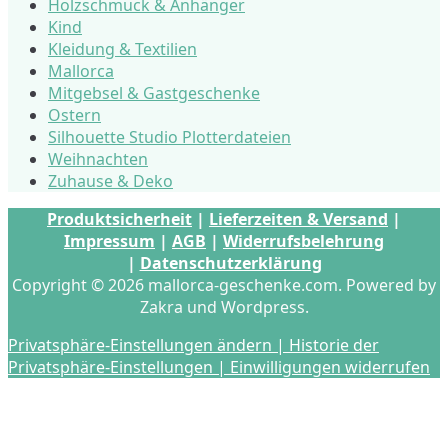
Holzschmuck & Anhänger
Kind
Kleidung & Textilien
Mallorca
Mitgebsel & Gastgeschenke
Ostern
Silhouette Studio Plotterdateien
Weihnachten
Zuhause & Deko
Produktsicherheit
|
Lieferzeiten & Versand
|
Impressum
|
AGB
|
Widerrufsbelehrung
|
Datenschutzerklärung
Copyright © 2026 mallorca-geschenke.com. Powered by
Zakra und Wordpress.
Privatsphäre-Einstellungen ändern |
Historie der
Privatsphäre-Einstellungen |
Einwilligungen widerrufen
s