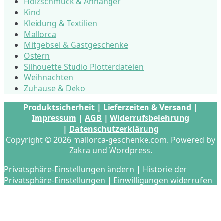
Holzschmuck & Anhänger
Kind
Kleidung & Textilien
Mallorca
Mitgebsel & Gastgeschenke
Ostern
Silhouette Studio Plotterdateien
Weihnachten
Zuhause & Deko
Produktsicherheit
|
Lieferzeiten & Versand
|
Impressum
|
AGB
|
Widerrufsbelehrung
|
Datenschutzerklärung
Copyright © 2026 mallorca-geschenke.com. Powered by
Zakra und Wordpress.
Privatsphäre-Einstellungen ändern |
Historie der
Privatsphäre-Einstellungen |
Einwilligungen widerrufen
s