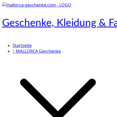
Zum
Inhalt
springen
Geschenke, Kleidung & Fa
Onlineshop
Startseite
| MALLORCA Geschenke