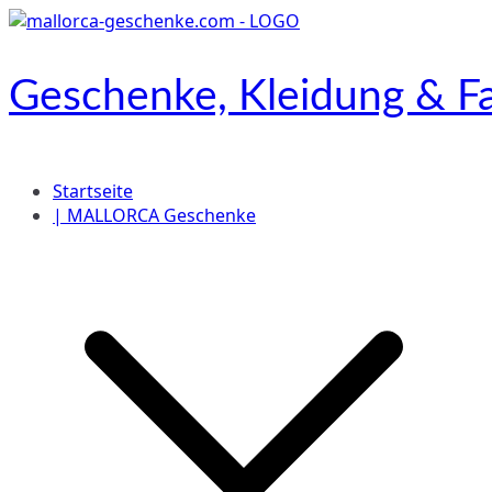
Zum
Inhalt
springen
Geschenke, Kleidung & Fa
Onlineshop
Startseite
| MALLORCA Geschenke