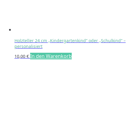
Produktseite
gewählt
werden
Holzteller 24 cm „Kindergartenkind“ oder „Schulkind“ –
personalisiert
In den Warenkorb
10,00
€