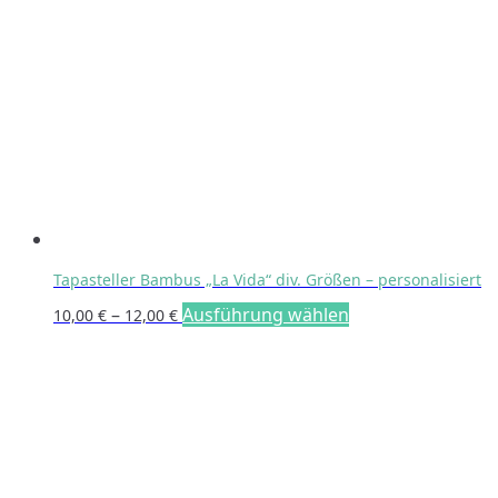
Tapasteller Bambus „La Vida“ div. Größen – personalisiert
Preisspanne:
Dieses
–
Ausführung wählen
10,00
€
12,00
€
10,00 €
Produkt
bis
weist
12,00 €
mehrere
Varianten
auf.
Die
Optionen