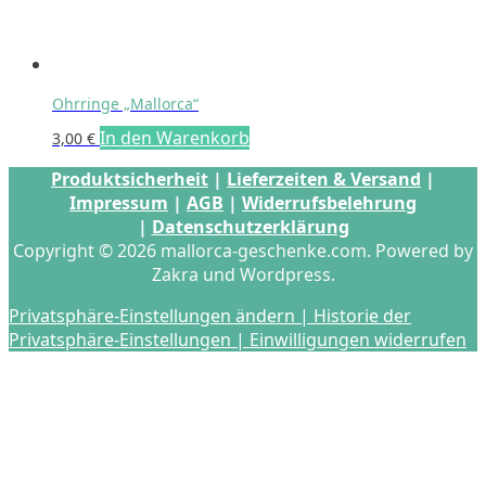
Ohrringe „Mallorca“
In den Warenkorb
3,00
€
Produktsicherheit
|
Lieferzeiten & Versand
|
Impressum
|
AGB
|
Widerrufsbelehrung
|
Datenschutzerklärung
Copyright © 2026 mallorca-geschenke.com. Powered by
Zakra und Wordpress.
Privatsphäre-Einstellungen ändern |
Historie der
Privatsphäre-Einstellungen |
Einwilligungen widerrufen
s