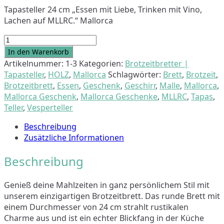
Tapasteller 24 cm „Essen mit Liebe, Trinken mit Vino,
Lachen auf MLLRC.“ Mallorca
Tapasteller
24
In den Warenkorb
cm
Artikelnummer:
1-3
Kategorien:
Brotzeitbretter |
"Liebe
Tapasteller
,
HOLZ
,
Mallorca
Schlagwörter:
Brett
,
Brotzeit
,
Vino
Brotzeitbrett
,
Essen
,
Geschenk
,
Geschirr
,
Malle
,
Mallorca
,
MLLRC"
Mallorca Geschenk
,
Mallorca Geschenke
,
MLLRC
,
Tapas
,
Mallorca
Teller
,
Vesperteller
Menge
Beschreibung
Zusätzliche Informationen
Beschreibung
Genieß deine Mahlzeiten in ganz persönlichem Stil mit
unserem einzigartigen Brotzeitbrett. Das runde Brett mit
einem Durchmesser von 24 cm strahlt rustikalen
Charme aus und ist ein echter Blickfang in der Küche