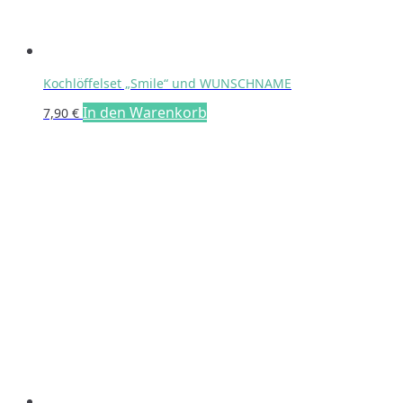
werden
Kochlöffelset „Smile“ und WUNSCHNAME
In den Warenkorb
7,90
€