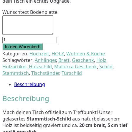
dein Tisch ein echtes Upgrade.
Wunschtext Bodenplatte
Personalisierbares
Stammtisch-
In den Warenkorb
Holzschild
Kategorien:
Hochzeit
,
HOLZ
,
Wohnen & Küche
Menge
Schlagwörter:
Anhänger
,
Brett
,
Geschenk
,
Holz
,
Holzartikel
,
Holzschild
,
Mallorca Geschenk
,
Schild
,
Stammtisch
,
Tischständer
,
Türschild
Beschreibung
Beschreibung
Mach deinen Tisch offiziell zum Treffpunkt! Unser
gelasertes
Stammtisch-Schild
aus naturbelassenem
Holz ist beidseitig graviert und ca.
20 cm breit, 5 cm tief
und 5 mm dick
.