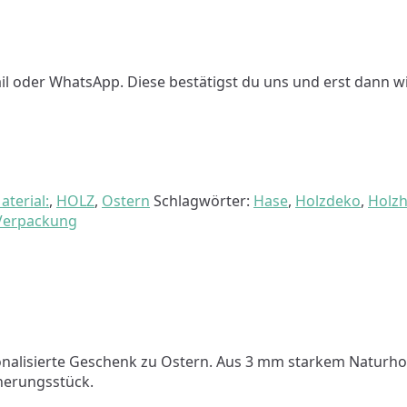
 oder WhatsApp. Diese bestätigst du uns und erst dann wird 
aterial:
,
HOLZ
,
Ostern
Schlagwörter:
Hase
,
Holzdeko
,
Holz
Verpackung
rsonalisierte Geschenk zu Ostern. Aus 3 mm starkem Naturhol
nerungsstück.