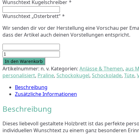
Wunschtext Kugelschreiber
*
Wunschtext „Osterbrett“
*
Wir senden dir vor der Herstellung eine Vorschau per Email
dass der Artikel auch deinen Vorstellungen entspricht.
Kugelschreiber
"Osternest
In den Warenkorb
/
Artikelnummer:
n. v.
Kategorien:
Anlässe & Themen
,
aus M
Osterhase"
personalisiert
,
Praline
,
Schockokugel
,
Schockolade
,
Tüte
,
Menge
Beschreibung
Zusätzliche Informationen
Beschreibung
Dieses liebevoll gestaltete Holzbrett ist das perfekte pe
individuellen Wunschtext zu einem ganz besonderen Erin