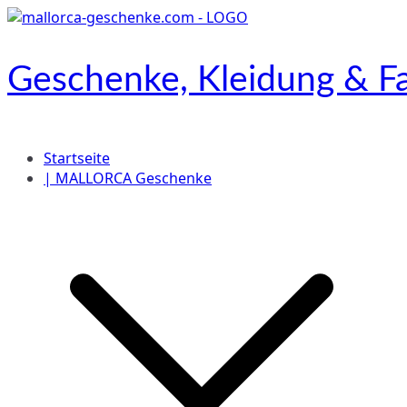
Zum
Inhalt
springen
Geschenke, Kleidung & Fa
Onlineshop
Startseite
| MALLORCA Geschenke