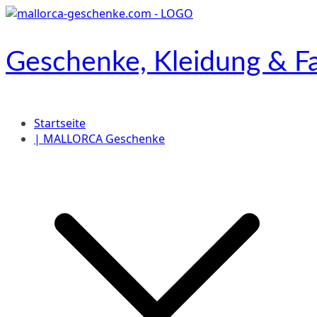
Zum
Inhalt
springen
Geschenke, Kleidung & Fa
Onlineshop
Startseite
| MALLORCA Geschenke