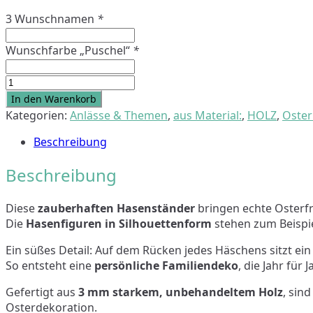
3 Wunschnamen
*
Wunschfarbe „Puschel“
*
Hasenständer
"Osterhase"
In den Warenkorb
-
Kategorien:
Anlässe & Themen
,
aus Material:
,
HOLZ
,
Oste
personalisiert
Beschreibung
Menge
Beschreibung
Diese
zauberhaften Hasenständer
bringen echte Osterf
Die
Hasenfiguren in Silhouettenform
stehen zum Beispi
Ein süßes Detail: Auf dem Rücken jedes Häschens sitzt ei
So entsteht eine
persönliche Familiendeko
, die Jahr für
Gefertigt aus
3 mm starkem, unbehandeltem Holz
, sin
Osterdekoration.