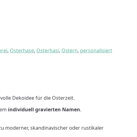
rei
,
Osterhase
,
Osterhasi
,
Ostern
,
personalisiert
olle Dekoidee für die Osterzeit.
 dem
individuell gravierten Namen
.
zu moderner, skandinavischer oder rustikaler