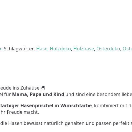
rn
Schlagwörter:
Hase
,
Holzdeko
,
Holzhase
,
Osterdeko
,
Oste
reude ins Zuhause 🐣
el für
Mama, Papa und Kind
und sind eine besonders liebev
n
farbiger Hasenpuschel in Wunschfarbe
, kombiniert mit
 Jahr Freude macht.
d die Hasen bewusst natürlich gehalten und passen perfekt 