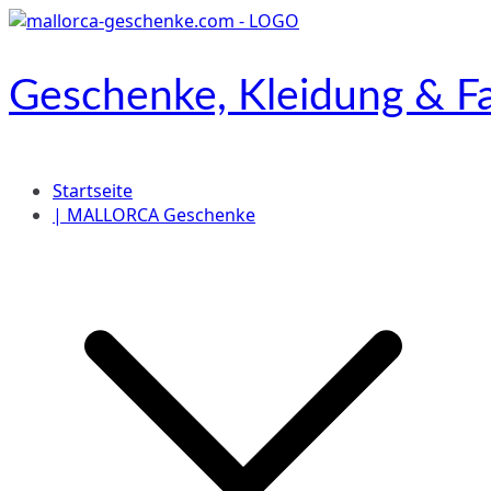
Zum
Inhalt
springen
Geschenke, Kleidung & Fa
Onlineshop
Startseite
| MALLORCA Geschenke