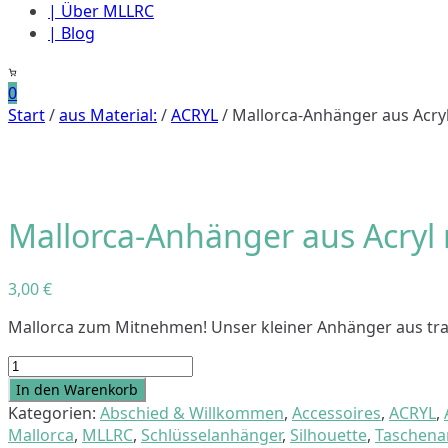
| Über MLLRC
| Blog
0
Start
/
aus Material:
/
ACRYL
/ Mallorca-Anhänger aus Acryl
Mallorca-Anhänger aus Acryl 
3,00
€
Mallorca zum Mitnehmen! Unser kleiner Anhänger aus tr
Mallorca-
Anhänger
In den Warenkorb
aus
Kategorien:
Abschied & Willkommen
,
Accessoires
,
ACRYL
,
Acryl
Mallorca
,
MLLRC
,
Schlüsselanhänger
,
Silhouette
,
Taschena