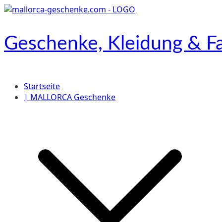
Zum
Inhalt
springen
Geschenke, Kleidung & Fa
Onlineshop
Startseite
| MALLORCA Geschenke