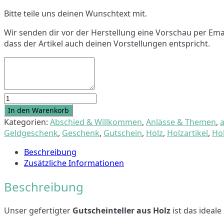
Bitte teile uns deinen Wunschtext mit.
Wir senden dir vor der Herstellung eine Vorschau per Email
dass der Artikel auch deinen Vorstellungen entspricht.
Personalisierter
Gutschein
In den Warenkorb
Geldgeschenk
Kategorien:
Abschied & Willkommen
,
Anlässe & Themen
,
a
"Padel"
Geldgeschenk
,
Geschenk
,
Gutschein
,
Holz
,
Holzartikel
,
Hol
Menge
Beschreibung
Zusätzliche Informationen
Beschreibung
Unser gefertigter
Gutscheinteller aus Holz
ist das ideale