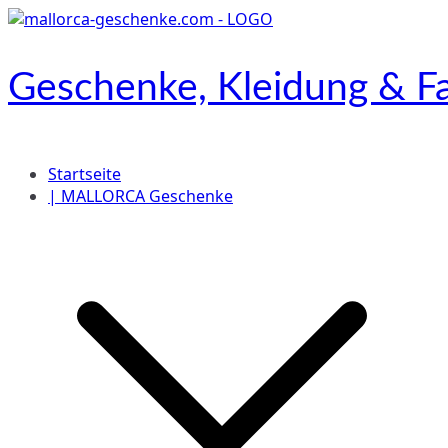
Zum
Inhalt
springen
Geschenke, Kleidung & Fa
Onlineshop
Startseite
| MALLORCA Geschenke