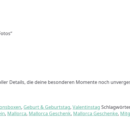
Fotos“
voller Details, die deine besonderen Momente noch unverge
ionsboxen
,
Geburt & Geburtstag
,
Valentinstag
Schlagwörte
in
,
Mallorca
,
Mallorca Geschenk
,
Mallorca Geschenke
,
Mitg