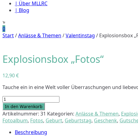
| Über MLLRC
| Blog
0
Start
/
Anlässe & Themen
/
Valentinstag
/ Explosionsbox „
Explosionsbox „Fotos“
12,90
€
Tauche ein in eine Welt voller Überraschungen und liebe
Explosionsbox
"Fotos"
In den Warenkorb
Menge
Artikelnummer:
31
Kategorien:
Anlässe & Themen
,
Explos
Fotoalbum
,
Fotos
,
Geburt
,
Geburtstag
,
Geschenk
,
Gutsche
Beschreibung