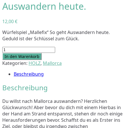
Auswandern heute.
12,00
€
Würfelspiel „Mallefix“ So geht Auswandern heute.
Geduld ist der Schlüssel zum Glück.
Brettspiel
"Mallefix"
In den Warenkorb
So
Kategorien:
HOLZ
,
Mallorca
geht
Beschreibung
Auswandern
heute.
Beschreibung
Menge
Du willst nach Mallorca auswandern? Herzlichen
Glückwunsch! Aber bevor du dich mit einem Hierbas in
der Hand am Strand entspannst, stehen dir noch einige
Herausforderungen bevor. Schaffst du es als Erster ins
Ziel, oder bleibst du irgendwo zwischen