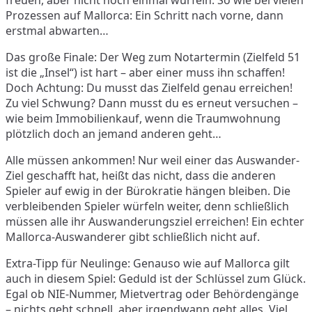
freuen, aber nicht noch einmal würfeln. So wie bei vielen
Prozessen auf Mallorca: Ein Schritt nach vorne, dann
erstmal abwarten…
Das große Finale: Der Weg zum Notartermin (Zielfeld 51
ist die „Insel“) ist hart – aber einer muss ihn schaffen!
Doch Achtung: Du musst das Zielfeld genau erreichen!
Zu viel Schwung? Dann musst du es erneut versuchen –
wie beim Immobilienkauf, wenn die Traumwohnung
plötzlich doch an jemand anderen geht…
Alle müssen ankommen! Nur weil einer das Auswander-
Ziel geschafft hat, heißt das nicht, dass die anderen
Spieler auf ewig in der Bürokratie hängen bleiben. Die
verbleibenden Spieler würfeln weiter, denn schließlich
müssen alle ihr Auswanderungsziel erreichen! Ein echter
Mallorca-Auswanderer gibt schließlich nicht auf.
Extra-Tipp für Neulinge: Genauso wie auf Mallorca gilt
auch in diesem Spiel: Geduld ist der Schlüssel zum Glück.
Egal ob NIE-Nummer, Mietvertrag oder Behördengänge
– nichts geht schnell, aber irgendwann geht alles. Viel