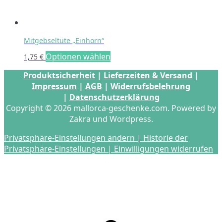
Mitgebseltüte „Einhorn“
Optionen wählen
1,75
€
Produktsicherheit
|
Lieferzeiten & Versand
|
Impressum
|
AGB
|
Widerrufsbelehrung
|
Datenschutzerklärung
Copyright © 2026 mallorca-geschenke.com. Powered by
Zakra und Wordpress.
Privatsphäre-Einstellungen ändern |
Historie der
Privatsphäre-Einstellungen |
Einwilligungen widerrufen
s