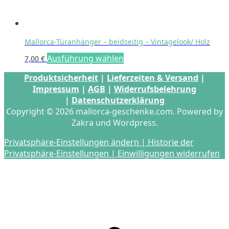
Mallorca-Türanhänger – beidseitig – Vintagelook/ Holz
Dieses
Ausführung wählen
7,00
€
Produkt
Produktsicherheit
|
Lieferzeiten & Versand
|
weist
Impressum
|
AGB
|
Widerrufsbelehrung
mehrere
|
Datenschutzerklärung
Varianten
Copyright © 2026 mallorca-geschenke.com. Powered by
auf.
Zakra und Wordpress.
Die
Optionen
Privatsphäre-Einstellungen ändern |
Historie der
können
Privatsphäre-Einstellungen |
Einwilligungen widerrufen
auf
der
Produktseite
gewählt
s
werden