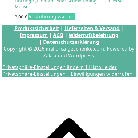
Ohrringe „Einhorn Feder Schmetterling …“ – diverse
Motive
Dieses
Ausführung wählen
2,00
€
Produkt
Produktsicherheit
|
Lieferzeiten & Versand
|
weist
Impressum
|
AGB
|
Widerrufsbelehrung
mehrere
|
Datenschutzerklärung
Varianten
Copyright © 2026 mallorca-geschenke.com. Powered by
auf.
Zakra und Wordpress.
Die
Optionen
Privatsphäre-Einstellungen ändern |
Historie der
können
Privatsphäre-Einstellungen |
Einwilligungen widerrufen
auf
der
Produktseite
gewählt
s
werden