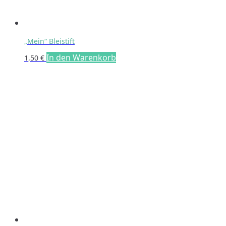
„Mein“ Bleistift
In den Warenkorb
1,50
€