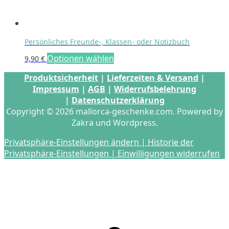
Persönliches Freunde-, Klassen- oder Notizbuch
Optionen wählen
9,90
€
Produktsicherheit
|
Lieferzeiten & Versand
|
Impressum
|
AGB
|
Widerrufsbelehrung
|
Datenschutzerklärung
Copyright © 2026 mallorca-geschenke.com. Powered by
Zakra und Wordpress.
Privatsphäre-Einstellungen ändern |
Historie der
Privatsphäre-Einstellungen |
Einwilligungen widerrufen
s