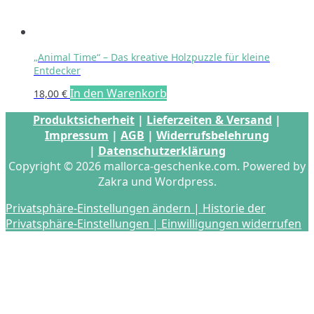
„Animal Time“ – Das kreative Holzpuzzle für kleine
Entdecker
In den Warenkorb
18,00
€
Produktsicherheit
|
Lieferzeiten & Versand
|
Impressum
|
AGB
|
Widerrufsbelehrung
|
Datenschutzerklärung
Copyright © 2026 mallorca-geschenke.com. Powered by
Zakra und Wordpress.
Privatsphäre-Einstellungen ändern |
Historie der
Privatsphäre-Einstellungen |
Einwilligungen widerrufen
s