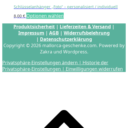
Schlüsselanhänger „Foto“ – personalisiert / individuell
Optionen wählen
8,00
€
Produktsicherheit
|
Lieferzeiten & Versand
|
Impressum
|
AGB
|
Widerrufsbelehrung
|
Datenschutzerklärung
Copyright © 2026 mallorca-geschenke.com. Powered by
Zakra und Wordpress.
Privatsphäre-Einstellungen ändern |
Historie der
Privatsphäre-Einstellungen |
Einwilligungen widerrufen
s