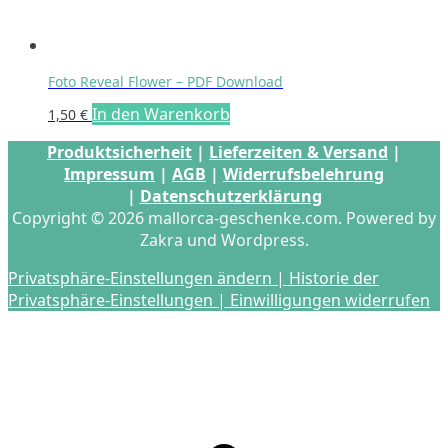
Foto Reveal Flower – PDF Download
In den Warenkorb
1,50
€
Produktsicherheit
|
Lieferzeiten & Versand
|
Impressum
|
AGB
|
Widerrufsbelehrung
|
Datenschutzerklärung
Copyright © 2026 mallorca-geschenke.com. Powered by
Zakra und Wordpress.
Privatsphäre-Einstellungen ändern |
Historie der
Privatsphäre-Einstellungen |
Einwilligungen widerrufen
s