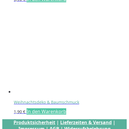
Weihnachtsdeko & Baumschmuck
In den Warenkorb
1,90
€
Produktsicherheit
|
Lieferzeiten & Versand
|
Impressum
|
AGB
|
Widerrufsbelehrung