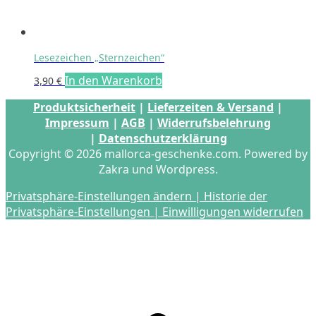
Lesezeichen „Sternzeichen“
In den Warenkorb
3,90
€
Produktsicherheit
|
Lieferzeiten & Versand
|
Impressum
|
AGB
|
Widerrufsbelehrung
|
Datenschutzerklärung
Copyright © 2026 mallorca-geschenke.com. Powered by
Zakra und Wordpress.
Privatsphäre-Einstellungen ändern |
Historie der
Privatsphäre-Einstellungen |
Einwilligungen widerrufen
s