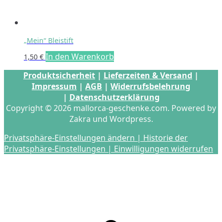
„Mein“ Bleistift
In den Warenkorb
1,50
€
Produktsicherheit
|
Lieferzeiten & Versand
|
Impressum
|
AGB
|
Widerrufsbelehrung
|
Datenschutzerklärung
Copyright © 2026 mallorca-geschenke.com. Powered by
Zakra und Wordpress.
Privatsphäre-Einstellungen ändern |
Historie der
Privatsphäre-Einstellungen |
Einwilligungen widerrufen
s